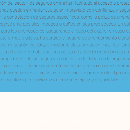
ación del sector, los seguros online han facilitado el acceso a protec
as puedan enfrentar cualquier imprevisto con confianza y segurid
 la contratación de seguros específicos, como la poliza de arren
egerse ante posibles impagos o daños en sus propiedades. En este
para los arrendadores, asegurando el pago del alquiler en caso de
plataformas digitales, ha surgido el seguro de arrendamiento digit
ción y gestión de pólizas mediante plataformas en línea, facilitan
s. En el sector inmobiliario, una poliza de arrendamiento brinda pr
umplimiento de los pagos y la cobertura de daños en la propiedad
on un seguro de arrendamiento se ha convertido en una herramient
ro de arrendamiento digital ha simplificado enormemente el proces
dan a pólizas personalizadas de manera rápida y segura. Más info:
SERVICIO AL CLIENTE