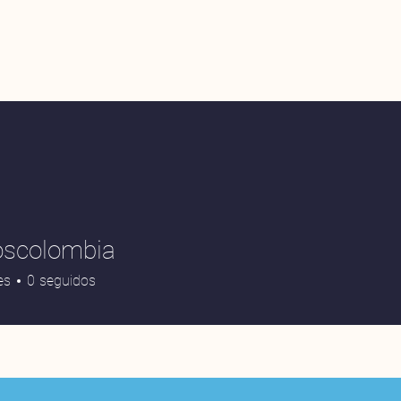
oscolombia
es
0
seguidos