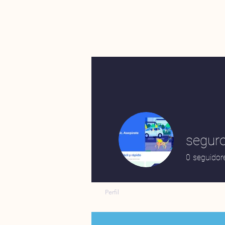
segur
0
seguidor
Perfil