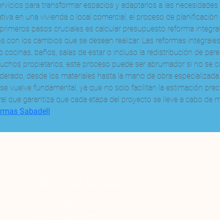
rvicios para transformar espacios y adaptarlos a las necesidades 
ativa en una vivienda o local comercial, el proceso de planificació
primeros pasos cruciales es calcular presupuesto reforma integra
os con los cambios que se desean realizar. Las reformas integrales
cocinas, baños, salas de estar o incluso la redistribución de pared
 muchos propietarios, este proceso puede ser abrumador si no se c
derado, desde los materiales hasta la mano de obra especializada.
 vuelve fundamental, ya que no solo facilitan la estimación preci
l que garantiza que cada etapa del proyecto se lleve a cabo de ma
ormas Sabadell
SERVICIO AL CLIENTE
+506-2588-0060
+506 8584 3777