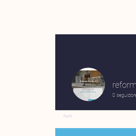
reform
0
seguidor
Perfil