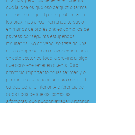
mismos; pero has de tener en cuenta 
que la idea es que ese parquet o tarima 
no nos de ningún tipo de problema en 
los próximos años. Poniendo tu suelo 
en manos de profesionales como los de 
payresa conseguirás estupendos 
resultados. No en vano, se trata de una 
de las empresas con mayor experiencia 
en este sector de toda la provincia, algo 
que conviene tener en cuenta. Otro 
beneficio importante de las tarimas y el 
parquet es su capacidad para mejorar la 
calidad del aire interior. A diferencia de 
otros tipos de suelos, como las 
alfombras, que pueden atrapar y retener 
alérgenos y contaminantes en el aire, las 
tarimas y el parquet no generan polvo ni 
pelusa, lo que ayuda a reducir la 
cantidad de alergias y problemas 